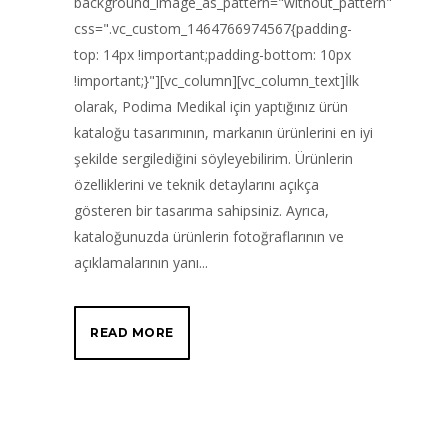
background_image_as_pattern="without_pattern"
css=".vc_custom_1464766974567{padding-
top: 14px !important;padding-bottom: 10px
!important;}"][vc_column][vc_column_text]İlk
olarak, Podima Medikal için yaptığınız ürün
kataloğu tasarımının, markanın ürünlerini en iyi
şekilde sergilediğini söyleyebilirim. Ürünlerin
özelliklerini ve teknik detaylarını açıkça
gösteren bir tasarıma sahipsiniz. Ayrıca,
kataloğunuzda ürünlerin fotoğraflarının ve
açıklamalarının yanı...
READ MORE