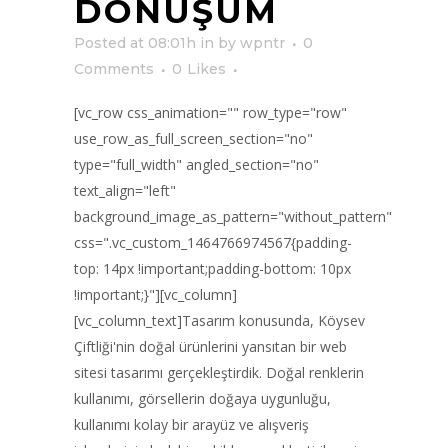
DÖNÜŞÜM
Posted at 08:01h
in
by
wpntr
0
Comments
0
Likes
[vc_row css_animation="" row_type="row"
use_row_as_full_screen_section="no"
type="full_width" angled_section="no"
text_align="left"
background_image_as_pattern="without_pattern"
css=".vc_custom_1464766974567{padding-
top: 14px !important;padding-bottom: 10px
!important;}"][vc_column]
[vc_column_text]Tasarım konusunda, Köysev
Çiftliği'nin doğal ürünlerini yansıtan bir web
sitesi tasarımı gerçekleştirdik. Doğal renklerin
kullanımı, görsellerin doğaya uygunluğu,
kullanımı kolay bir arayüz ve alışveriş