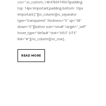
css=".vc_custom_1464766974567{padding-
top: 14px !important;padding-bottom: 10px
!important;}"][vc_column][vc_separator
type="transparent" thickness="0" up="38"
down="0"][button size="small" target="_self"
hover_type="default" text="VISIT SITE"
link="#"][/vc_column][/vc_row]...
READ MORE