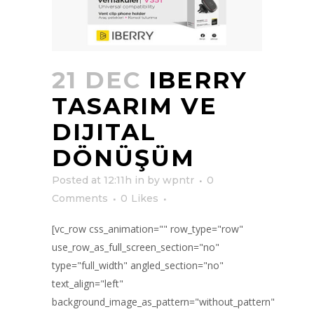
21 DEC
IBERRY
TASARIM VE
DIJITAL
DÖNÜŞÜM
Posted at 12:11h
in
by
wpntr
0
Comments
0
Likes
[vc_row css_animation="" row_type="row"
use_row_as_full_screen_section="no"
type="full_width" angled_section="no"
text_align="left"
background_image_as_pattern="without_pattern"