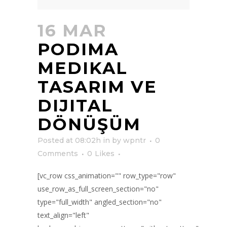
16 MAR
PODIMA
MEDIKAL
TASARIM VE
DIJITAL
DÖNÜŞÜM
Posted at 08:02h
in
by
wpntr
0
Comments
0
Likes
[vc_row css_animation="" row_type="row"
use_row_as_full_screen_section="no"
type="full_width" angled_section="no"
text_align="left"