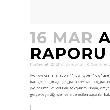
16 MAR
A
RAPORU
Posted at 12:12h
in
by
wpntr
0 Comment
[vc_row css_animation="" row_type="row" use_r
background_image_as_pattern="without_patter
[vc_column][vc_column_text]Alkim Kimya, kimya se
gerçekleştirdiği işler ve elde edilen başarılar hak