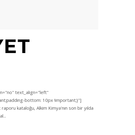
YET
="no" text_align="left"
t;padding-bottom: 10px !important;}"]
 raporu kataloğu, Alkim Kimya'nın son bir yılda
l...