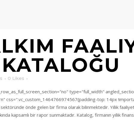
LKIM FAALI
 KATALOĞU
s
0
Likes
ow_as_full_screen_section="no" type="full_width" angled_section
n" css=".vc_custom_1464766974567{padding-top: 14px !importan
ktöründe önde gelen bir firma olarak bilinmektedir. Yıllık faaliyet
kında kapsamlı bir rapor sunmaktadır. Katalog, firmanın yıllık finansa