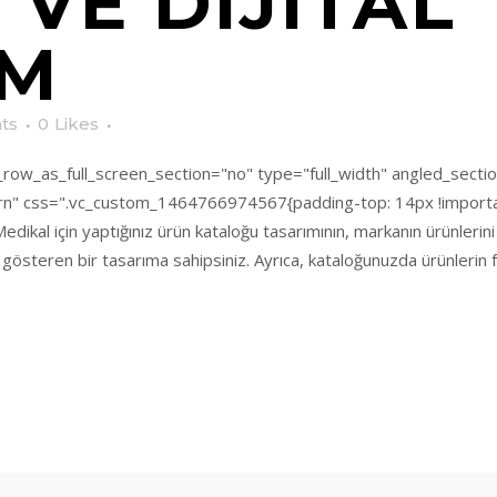
 VE DIJITAL
M
ts
0
Likes
ow_as_full_screen_section="no" type="full_width" angled_section
n" css=".vc_custom_1464766974567{padding-top: 14px !importan
kal için yaptığınız ürün kataloğu tasarımının, markanın ürünlerini e
a gösteren bir tasarıma sahipsiniz. Ayrıca, kataloğunuzda ürünlerin fo