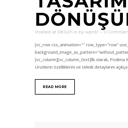
TASARIM
DÖNÜŞÜ
Posted at 08:02h
in
by
wpntr
0 Commen
[vc_row css_animation="" row_type="row" use_r
background_image_as_pattern="without_patter
[vc_column][vc_column_text]İlk olarak, Podima Medi
Ürünlerin özelliklerini ve teknik detaylarını açıkç
READ MORE