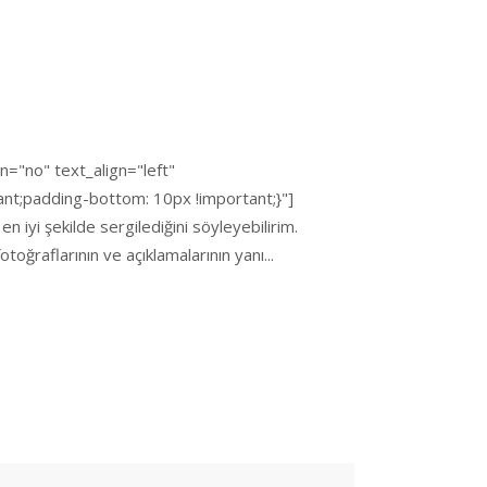
="no" text_align="left"
t;padding-bottom: 10px !important;}"]
n iyi şekilde sergilediğini söyleyebilirim.
toğraflarının ve açıklamalarının yanı...