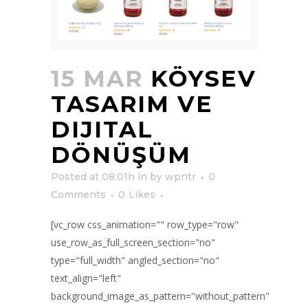
15 MAR
KÖYSEV
TASARIM VE
DIJITAL
DÖNÜŞÜM
Posted at 08:01h
in
by
wpntr
0
Comments
0
Likes
[vc_row css_animation="" row_type="row"
use_row_as_full_screen_section="no"
type="full_width" angled_section="no"
text_align="left"
background_image_as_pattern="without_pattern"