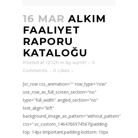
16 MAR
ALKIM
FAALIYET
RAPORU
KATALOĞU
Posted at 12:12h
in
by
wpntr
0
Comments
0
Likes
[vc_row css_animation="" row_type="row"
use_row_as_full_screen_section="no"
type="full_width" angled_section="no"
text_align="left"
background_image_as_pattern="without_pattern"
css=".vc_custom_1464766974567{padding-
top: 14px !important;padding-bottom: 10px