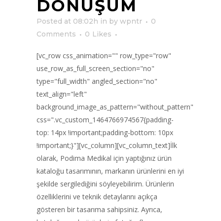
DÖNÜŞÜM
Posted at 08:02h
in
by
wpntr
0
Comments
0
Likes
[vc_row css_animation="" row_type="row"
use_row_as_full_screen_section="no"
type="full_width" angled_section="no"
text_align="left"
background_image_as_pattern="without_pattern"
css=".vc_custom_1464766974567{padding-
top: 14px !important;padding-bottom: 10px
!important;}"][vc_column][vc_column_text]İlk
olarak, Podima Medikal için yaptığınız ürün
kataloğu tasarımının, markanın ürünlerini en iyi
şekilde sergilediğini söyleyebilirim. Ürünlerin
özelliklerini ve teknik detaylarını açıkça
gösteren bir tasarıma sahipsiniz. Ayrıca,