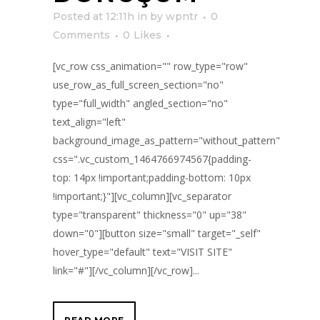
Posted at 12:11h
in
by
wpntr
0
Comments
0
Likes
[vc_row css_animation="" row_type="row"
use_row_as_full_screen_section="no"
type="full_width" angled_section="no"
text_align="left"
background_image_as_pattern="without_pattern"
css=".vc_custom_1464766974567{padding-
top: 14px !important;padding-bottom: 10px
!important;}"][vc_column][vc_separator
type="transparent" thickness="0" up="38"
down="0"][button size="small" target="_self"
hover_type="default" text="VISIT SITE"
link="#"][/vc_column][/vc_row]...