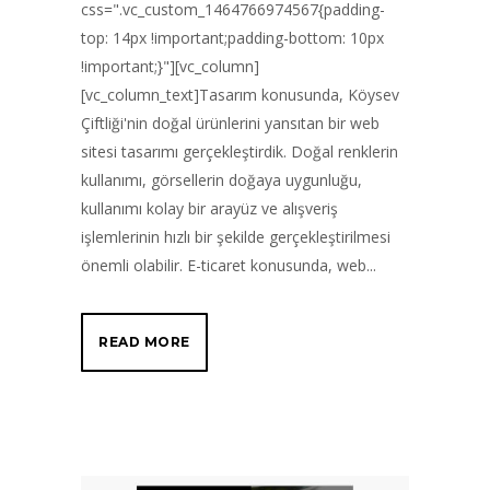
css=".vc_custom_1464766974567{padding-
top: 14px !important;padding-bottom: 10px
!important;}"][vc_column]
[vc_column_text]Tasarım konusunda, Köysev
Çiftliği'nin doğal ürünlerini yansıtan bir web
sitesi tasarımı gerçekleştirdik. Doğal renklerin
kullanımı, görsellerin doğaya uygunluğu,
kullanımı kolay bir arayüz ve alışveriş
işlemlerinin hızlı bir şekilde gerçekleştirilmesi
önemli olabilir. E-ticaret konusunda, web...
READ MORE